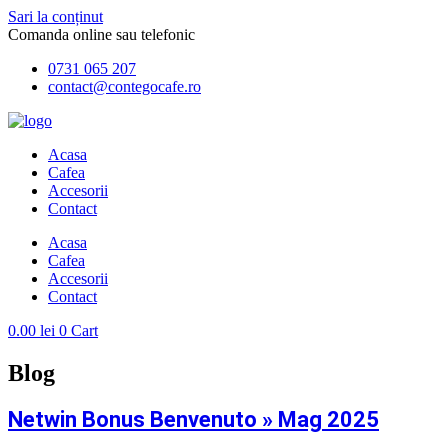
Sari la conținut
Comanda online sau telefonic
0731 065 207
contact@contegocafe.ro
Acasa
Cafea
Accesorii
Contact
Acasa
Cafea
Accesorii
Contact
0.00
lei
0
Cart
Blog
Netwin Bonus Benvenuto » Mag 2025