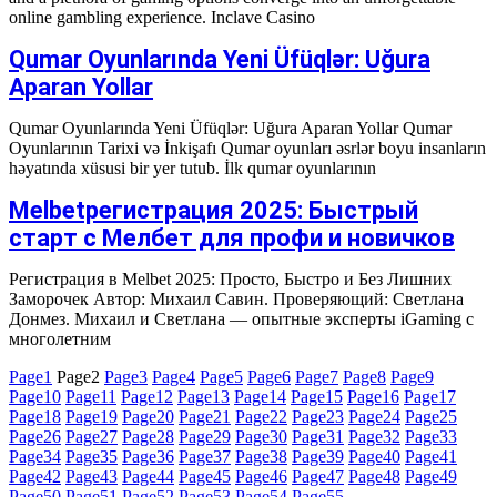
online gambling experience. Inclave Casino
Qumar Oyunlarında Yeni Üfüqlər: Uğura
Aparan Yollar
Qumar Oyunlarında Yeni Üfüqlər: Uğura Aparan Yollar Qumar
Oyunlarının Tarixi və İnkişafı Qumar oyunları əsrlər boyu insanların
həyatında xüsusi bir yer tutub. İlk qumar oyunlarının
Melbetрегистрация 2025: Быстрый
старт с Мелбет для профи и новичков
Регистрация в Melbet 2025: Просто, Быстро и Без Лишних
Заморочек Автор: Михаил Савин. Проверяющий: Светлана
Донмез. Михаил и Светлана — опытные эксперты iGaming с
многолетним
Page
1
Page
2
Page
3
Page
4
Page
5
Page
6
Page
7
Page
8
Page
9
Page
10
Page
11
Page
12
Page
13
Page
14
Page
15
Page
16
Page
17
Page
18
Page
19
Page
20
Page
21
Page
22
Page
23
Page
24
Page
25
Page
26
Page
27
Page
28
Page
29
Page
30
Page
31
Page
32
Page
33
Page
34
Page
35
Page
36
Page
37
Page
38
Page
39
Page
40
Page
41
Page
42
Page
43
Page
44
Page
45
Page
46
Page
47
Page
48
Page
49
Page
50
Page
51
Page
52
Page
53
Page
54
Page
55